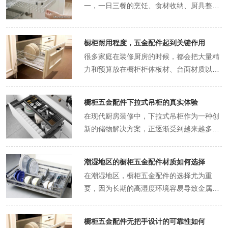
不畅、断裂失效等问题，严重影响橱柜使
流、使用范围最广的柜体连接五金，也被业
结构稳定、性能靠谱、损耗低、寿命长，覆
一，一日三餐的烹饪、食材收纳、厨具整理
接件实现，配件的品质直接决定柜体是否松
是决定橱柜寿命的核心关键，行业内普遍认
期维修调试的成本和麻烦会大幅增加。抽屉
普通铁款、不锈钢加厚款三种主流类型，不
轧钢、不锈钢两种，适合厨房环境的首选材
用，很多橱柜五金提前损坏，都是防锈性能
内称为橱柜万能连接件。整套三合一配件由
盖橱柜开合、收纳、承重、缓冲等所有核心
都在这里完成，舒适的厨房环境，能大幅提
动、变形。层板托负责支撑橱柜内部的活动
可的参考数据显示，橱柜近七成的使用寿
导轨是抽屉系统的核心功能配件，直接决定
同材质的层板托性能差距较大，适配不同的
质是加厚不锈钢，抗油烟腐蚀、防潮防锈的
不达标导致的。掌握适合潮湿厨房环境的五
偏心轮、连接杆、预埋螺母三个部件组成，
功能。日常大家接触最多的铰链、抽屉滑
升居家生活的幸福感。很多人花费大量时
层板，让层板可以平稳摆放食材、厨具，同
命，都由五金配件的品质和状态决定。这个
抽屉的推拉顺滑度、承重能力和使用安全
使用场景。塑料层板托价格低廉，质地轻
性能更出色，长期使用不容易生锈卡顿。冷
金防锈挑选方法，是延长橱柜五金使用寿
三个部件相互配合，实现两块板材之间的紧
橱柜耐用程度，五金配件起到关键作用
轨、阻尼器、橱柜支撑脚、各类收纳拉篮、
间、金钱装修厨房，精心设计橱柜布局、挑
时支持层板高度灵活调节，适配不同高度的
数据并不是夸大其词，而是结合万千家庭的
性。厨房抽屉需要长期存放碗碟、锅具、刀
便，绝缘性好，但是承重能力较弱、耐磨性
轧钢铰链价格偏低，表层镀层磨损后容易氧
命、保障橱柜稳定使用的关键。挑选橱柜防
密拼接固定。预埋螺母提前嵌入板材预留的
升降支架、连接件、防震配件等，都属于功
很多家庭在装修厨房的时候，都会把大量精
选高颜值台面、搭配精致厨卫电器，却依旧
收纳物品。很多人觉得小件五金无关紧要，
橱柜使用现状总结而来，真实反映了五金配
具、杂粮等重物，对导轨的承重性和稳定性
差，长期承受重物容易老化、开裂、变形，
化生锈，更适合干燥空间，不太适配潮湿的
锈五金，首先要重点关注五金的基材材质，
孔位中，起到固定扎根的作用，连接杆拧入
能性五金范畴，每一款配件都对应专属的实
力和预算放在橱柜柜体板材、台面材质以及
觉得厨房用起来别扭、不方便，核心原因往
装修时让工人随意用廉价配件替换，后期很
件对橱柜整体寿命的决定性作用。橱柜的柜
要求很高。优质的三节导轨可以实现抽屉全
厨房潮湿的环境会加速塑料老化，使用一两
厨房。挑选铰链时可以重点关注厚度，优质
不同金属材质的天然防锈、抗腐蚀能力差距
预埋螺母完成初步连接，最后通过偏心轮旋
用功能，直接影响橱柜的使用体验和使用寿
外观造型上，大家都会仔细挑选实木、多层
往不是布局和颜值的问题，而是橱柜五金配
容易出现柜体板材松动、拼接缝隙变大、层
体板材、石英石台面、门板等主材，本身的
拉出设计，柜体内部深处的物品能够完全暴
年就会出现破损失效的情况，仅适合干燥空
铰链的壁厚能够达到1毫米左右，手感厚重
明显。市面上低端橱柜五金大多采用普通铁
转锁紧，将两块板材牢牢拉紧贴合。三合一
命。铰链作为柜门的核心功能配件，承担柜
板、石英石等优质主材，却常常忽略了看似
件没有选对。很多人忽略了，日常厨房使用
板塌陷等问题，严重影响橱柜整体稳定性，
物理稳定性极强。正规厂家生产的橱柜板
露，取用收纳都很方便，不会出现空间浪
间、轻承重的收纳场景，不建议用于厨房橱
扎实，按压开合松紧有度，不会出现松垮或
橱柜五金配件下拉式吊柜的真实体验
材、薄铁皮制作，这类材质成本低廉，结构
连接件的核心优势是拼接紧实、固定力度
门开合、缓冲、定位的作用，品质合格的铰
不起眼的五金配件。多数人觉得橱柜的耐用
的便捷度、舒适度、顺滑度，全都和五金配
这也是很多橱柜用不久就变形的主要原因。
材，经过防潮、抗压、防变形处理，正常居
费。阻尼导轨自带缓冲回弹结构，抽屉推到
柜。普通铁质层板托硬度高于塑料款，承重
过紧的情况。阻尼效果也是核心参考点，优
松软，表面防护层磨损后，接触厨房的水
在现代厨房装修中，下拉式吊柜作为一种创
强、稳定性高，能够让板材拼接缝隙均匀平
链能实现柜门轻柔静音闭合，避免撞击、夹
性主要靠板材厚度和台面质量，实则长期使
件的品质与类型息息相关。居家烹饪的过程
开合缓冲五金是针对橱柜柜门的专用配件，
家使用、避免暴力磕碰和长期泡水，基本不
末端会自动缓慢闭合，不会出现用力过猛夹
能力有所提升，但是表层镀层磨损后容易生
质的自带阻尼缓冲的铰链，关门时会缓慢贴
汽、油烟、清洁剂残留，会快速发生氧化生
新的储物解决方案，正逐渐受到越来越多家
整，长期使用不易松动。而且拆装便捷，如
手、异响问题，保障柜门长期开合顺畅不变
用下来，真正决定橱柜能不能长久使用、不
中，细微的使用感受最能影响整体体验。做
主要包含各类柜门铰链、柜门磁吸、缓冲器
会出现开裂、变形、腐烂等问题。石英石台
手、抽屉磕碰回弹的情况，日常使用更加安
锈，铁锈会沾染在层板和厨具上，影响使用
合柜体，不会产生刺耳的撞击噪音，也能避
锈，短短一两年就会出现大面积锈迹，且生
庭的青睐。这种设计通过特殊的五金配件实
果后期需要调整橱柜位置、翻新改造，可直
形。抽屉滑轨决定抽屉的推拉手感、承重能
易损坏的核心因素，是各类五金配件。橱柜
饭时双手经常沾满油污、水渍，开合橱柜柜
等，核心作用是实现柜门顺畅开合、静音缓
面硬度高、耐磨耐刮、抗渗透能力强，日常
全。隐藏式导轨嵌入抽屉底部安装，没有外
卫生，潮湿的厨房环境会大幅缩短其使用寿
免用力关门磕碰损坏柜门。大家选购时可以
锈后会持续蔓延，无法有效修复。性价比和
现吊柜的自动下拉和回位，极大地方便了用
接拆卸重组，不会损伤板材结构。三合一配
力和稳定性，优质滑轨推拉顺滑、承重扎
就像一套完整的家居系统，板材和台面是整
门、推拉抽屉拿取食材厨具是高频操作。如
冲，保护柜门和柜体。厨房柜门是日常开合
潮湿地区的橱柜五金配件材质如何选择
切菜、放置高温厨具、沾染油污污渍，都不
露的金属结构，不会堆积油烟灰尘，清洁打
命。不锈钢加厚层板托是最适配厨房橱柜的
现场反复开合测试，劣质铰链开合生涩、缓
实用性兼具的是不锈钢材质五金，正规的优
户取用高处物品，尤其适合身高不高或存储
件适配绝大多数板式橱柜的拼接场景，无论
实、不晃动、不卡顿，适配日常重物收纳使
体框架，五金配件则是连接、支撑、运作的
果橱柜搭配的是普通劣质铰链，柜门开合会
频率最高的部位，柜门能否严实闭合、开合
会轻易受损。这些主材的使用寿命大多可以
理更加便捷。性能不佳的导轨，推拉过程会
在潮湿地区，橱柜五金配件的选择尤为重
优选款式，也是目前定制橱柜的主流配置。
冲不均匀，使用一段时间后缓冲功能就会失
质不锈钢材质密度高、结构稳定，本身具备
重物的场景。那么，下拉式吊柜的真实体验
是柜体侧板、顶板、底板、隔板的拼接，都
用。各类收纳拉篮、转角五金、升降五金，
核心骨骼与关节，骨骼和关节的品质不佳，
有明显的撞击声，用力过小关不严实，用力
是否静音、长期使用是否下垂，全部由这类
达到十五年甚至二十年以上，只要日常简单
出现卡顿、异响、晃动等问题，长期承重后
要，因为长期的高湿度环境容易导致金属生
这款层板托质地坚硬、承重性强、不易变
效，柜门会直接磕碰柜体。同时还要避开轻
良好的抗氧化、抗腐蚀能力，在潮湿油烟环
究竟如何呢？从安装和使用角度来看，下拉
可以使用这款配件。优质的三合一配件材质
能够最大化开发橱柜收纳空间，解决厨房收
再优质的外壳也会慢慢出现各类故障，影响
过大又会猛地磕碰柜体，不仅产生刺耳噪
五金决定。铰链是其中的核心配件，细分款
养护，就能保持完好状态，不会成为橱柜报
容易变形弯曲，导致抽屉无法正常开合，甚
锈、腐蚀，进而影响橱柜的使用寿命和美观
形，能够长期承受橱柜重物压力，不会出现
薄单薄的低价铰链，这类配件承重不足，长
境中，不易被水汽侵蚀，能从根源减少生锈
式吊柜的安装相对复杂，需要专业的安装人
厚实，偏心轮咬合紧密、锁紧力度充足，连
纳杂乱、空间浪费、取用不便的问题，提升
整体使用状态。日常居家生活中，厨房橱柜
音，还容易震落柜内物品，手上的油污也会
式包含直弯、中弯、大弯三种，分别适配全
废的主要原因。五金配件的使用属性和主材
至出现抽屉脱落、物品倾倒的情况，严重影
度。因此，在潮湿地区选择橱柜五金配件
弯折、塌陷的情况。不锈钢材质自带防潮防
期使用会导致柜门歪斜、缝隙不均，后期调
问题。还有部分高端五金采用合金材质，经
员进行精确测量和调试。但一旦安装完成，
接杆硬度高、不易弯折滑丝，预埋螺母与板
厨房收纳效率。橱柜支撑脚、固定连接件则
橱柜五金配件无把手设计的可靠性如何
的使用频率极高，一日三餐的备餐、收纳、
因为反复调整柜门，沾染到柜体和门面上，
盖、半盖、内嵌式柜门，不同柜体柜门的搭
完全不同，所有五金配件都是动态损耗部
响使用安全。橱柜各类拉篮五金是优化厨房
时，材质的选择成为关键。不锈钢是潮湿地
锈的特性，完全适配厨房潮湿、多水汽的使