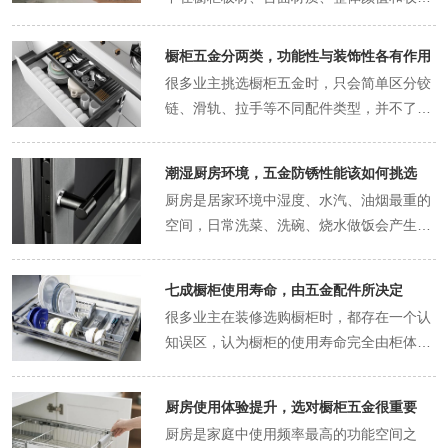
合一和二合一配件的区别、作用、适用场景
准区分哪些是必备基础配件，哪些是提升收
柜各类五金配件的具体作用，帮大家看懂橱
点，均匀承接层板和上方物品的重量，让层
布局上，却极少有人重视不起眼的五金配
和挑选要点。橱柜基础五金泛指用于柜体拼
纳的功能配件，装修选购、对接工人施工都
柜五金的核心价值，装修不踩坑。橱柜铰链
板保持水平、稳固的状态，不会出现下沉、
件。大部分业主都会默认橱柜装好就能长期
橱柜五金分两类，功能性与装饰性各有作用
接、结构固定、基础支撑的必备五金小件，
不会踩坑。橱柜五金整体可以分为基础固定
是柜门的核心承重与开合配件，也是损耗最
倾斜、移位的情况。可以说层板托的品质和
使用，殊不知橱柜的使用寿命、使用顺滑
区别于铰链、拉篮、导轨等功能型五金。除
很多业主挑选橱柜五金时，只会简单区分铰
五金、开合缓冲五金、抽屉滑动五金、功能
高的五金配件，几乎决定了柜门的全部使用
数量，直接决定橱柜层板的承重能力和使用
度、收纳实用性，几乎全部由五金配件决
了核心的三合一、二合一连接件，基础五金
链、滑轨、拉手等不同配件类型，并不了解
收纳五金、辅助配套五金五大类，每一类都
状态。铰链连接柜体和柜门，承担着柜门的
稳定性，是橱柜内部收纳功能的基础保障。
定。同款造型、同款材质的橱柜，有的用三
还包含层板托、柜体固定螺丝、预埋螺母、
橱柜五金整体的分类逻辑，选购时盲目跟
有专属的作用和选购标准，下面就带大家全
全部重量，日常开关柜门的所有受力都会集
如果橱柜没有安装层板托，或者层板托品质
五年就出现柜门下垂、抽屉卡顿、层板松
防潮脚垫、防震胶垫等配件。这类五金的核
风，要么只看重外观颜值忽略使用性能，要
面拆解每一类五金的特点和用途，一次性吃
中在铰链上。品质合格的铰链，能够保证柜
不达标，活动层板就无法固定定位，轻轻触
动、柜体变形的问题，有的使用十几年依旧
潮湿厨房环境，五金防锈性能该如何挑选
心特点是功能性强、隐蔽性高，安装完成后
么只关注实用性忽略整体搭配效果，导致橱
透橱柜五金核心知识。基础固定五金是橱柜
门开合顺畅、闭合严实，长期使用不会出现
碰就会晃动偏移，摆放重物后会直接塌陷变
稳固好用，核心差距就在于五金配件的选型
厨房是居家环境中湿度、水汽、油烟最重的
基本隐藏在柜体内部，日常使用看不到，但
柜装好后要么不好用，要么颜值不协调。整
成型的核心配件，也是整套橱柜的骨架支
柜门下垂、偏移、缝隙不均的问题。自带阻
形。日常使用中，橱柜内部需要放置电饭
和品质。厨房是家中使用频率最高、环境最
空间，日常洗菜、洗碗、烧水做饭会产生大
全程支撑橱柜的结构稳定。基础五金的品质
体来看，橱柜五金主要分为两大类别，分别
撑，没有这类五金，橱柜板材无法拼接组
尼缓冲结构的铰链，还能实现静音闭合，弱
煲、微波炉、汤锅、米面粮油等重物，单块
特殊的空间，潮湿、多油烟、频繁开合的使
量水蒸气，长期下来厨房整体空气潮湿温
决定了橱柜的基础使用寿命和稳固程度，功
是功能性五金和装饰性五金，两类五金各司
装，整体结构无法稳固成型，属于全屋橱柜
化关门的冲击力，避免柜门撞击柜体产生噪
层板的承重压力很大，优质的层板托能够均
用场景，对五金配件的防锈性、承重性、耐
润，墙面、橱柜内部都会积聚水汽，加上烹
能五金影响的是使用体验，而基础五金直接
其职、作用完全不同，缺一不可，共同决定
装修的必备配件，缺一不可。这类五金包含
七成橱柜使用寿命，由五金配件所决定
音，同时保护柜门漆面和柜体边角，减少磕
匀分散受力，避免局部压力过大导致层板弯
磨性都有着极高的要求，选对五金，相当于
饪产生的油烟、水渍、清洁剂残留，形成了
决定橱柜会不会变形、松动、损坏，是橱柜
了橱柜的使用体验和整体颜值质感，装修选
三合一连接件、二合一连接件、层板托、柜
很多业主在装修选购橱柜时，都存在一个认
碰损伤。不同规格的铰链适配不同的柜门安
曲、板材开裂，同时保护柜体孔位不受损
给橱柜装上了耐用的“心脏”和“关节”。今天
极易腐蚀金属的特殊环境。橱柜五金配件大
装修中绝对不能省钱的关键环节。很多业主
购时需要针对性区分，按需挑选搭配。功能
体螺丝、预埋螺母等小件配件，看似体积小
知误区，认为橱柜的使用寿命完全由柜体板
装方式，全盖柜门、半盖柜门、内嵌柜门需
伤，延长橱柜整体使用寿命。除此之外，合
就给大家全方位科普厨房橱柜各类五金配件
多为金属材质，长期处于这样的潮湿油烟环
装修时一味纠结板材价格，默许工人使用低
性五金是橱柜的核心核心部件，主打实用性
巧、不起眼，却承担着柜体拼接、层板固
材和台面材质决定，只要板材环保厚实、台
要对应不同弯度的铰链，规格适配到位，柜
格的层板托能够精准固定层板高度，业主可
的挑选技巧，普通人装修也能轻松避坑。铰
境中，最容易出现的问题就是生锈、腐蚀、
价劣质的基础五金，最终导致橱柜使用两三
能，决定了橱柜的所有使用功能、顺畅度、
定、结构加固的核心作用。橱柜的柜体都是
面坚硬耐磨，橱柜就能长久使用。大量家装
门才能平整对齐、开合顺畅。如果铰链品质
以根据使用需求灵活调整层板位置，让橱柜
链是橱柜最基础也最重要的五金配件，负责
氧化，五金一旦生锈，不仅外观发黑发黄、
年就出现柜体散架、板材开裂的问题，得不
厨房使用体验提升，选对橱柜五金很重要
耐用性，是橱柜能够正常运作的基础。这类
由多块板材拼接而成，板材之间的紧密贴
实践和长期使用数据表明，橱柜的整体使用
较差或者规格不符，使用半年到一年就会出
收纳布局更加合理，最大化利用柜体内部空
连接柜门与柜体，每天开合数十次，损耗频
布满锈迹，还会直接出现卡顿、松动、开合
偿失。三合一连接件是目前定制橱柜最主
五金不追求花哨的外观设计，核心优势在于
厨房是家庭中使用频率最高的功能空间之
合、稳固固定，完全依靠三合一、二合一连
年限，主材的影响占比并不高，五金配件才
现柜门歪斜、关不严、自动弹开等问题，后
间。市面上的橱柜层板托主要分为塑料款、
率极高。市面上的橱柜铰链材质主要分为冷